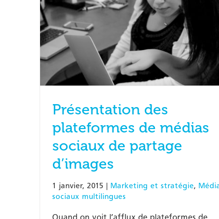
Présentation des
plateformes de médias
sociaux de partage
d’images
1 janvier, 2015
|
Marketing et stratégie
,
Médi
sociaux multilingues
Quand on voit l’afflux de plateformes de