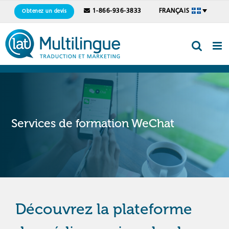
Skip
1-866-936-3833
FRANÇAIS
Obtenez un devis
to
content
Services de formation WeChat
Découvrez la plateforme