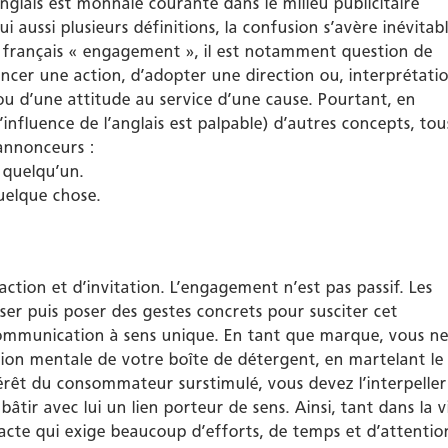
lais est monnaie courante dans le milieu publicitaire
 aussi plusieurs définitions, la confusion s’avère inévitabl
ot français « engagement », il est notamment question de
cer une action, d’adopter une direction ou, interprétati
ou d’une attitude au service d’une cause. Pourtant, en
’influence de l’anglais est palpable) d’autres concepts, tou
 annonceurs :
e quelqu’un.
uelque chose.
ction et d’invitation. L’engagement n’est pas passif. Les
er puis poser des gestes concrets pour susciter cet
communication à sens unique. En tant que marque, vous n
ion mentale de votre boîte de détergent, en martelant le
térêt du consommateur surstimulé, vous devez l’interpeller
âtir avec lui un lien porteur de sens. Ainsi, tant dans la v
acte qui exige beaucoup d’efforts, de temps et d’attentio