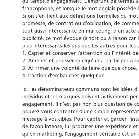
du temps d’engagement! L’emprunt de termes ang
francophone, et lorsque le mot anglais possède lui
Si on s’en tient aux définitions formelles du m
promesse, de contrat ou d’obligation, de commen
tout aussi intéressante en marketing, d’un acte 
publicité, ce mot évoque (à tort ou à raison car l
plus intéressants les uns que les autres pour les
1. Capter et conserver l’attention ou l’intérêt d
2. Amener et pousser quelqu’un à participer à q
3. Affirmer une volonté de faire quelque chose.
4. L’action d’embaucher quelqu’un.
Ici, les dénominateurs communs sont les idées d’a
individus et les marques doivent activement pens
engagement. Il n’est pas non plus question de 
pouvez vous contenter d’une simple représentat
message à vos cibles. Pour capter et garder l’in
de façon intense, lui procurer une expérience et b
qu’en marketing, l’engagement véritable est un 