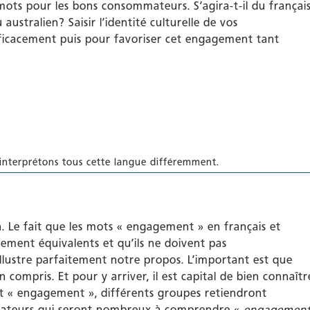
s mots pour les bons consommateurs. S’agira-t-il du françai
australien? Saisir l’identité culturelle de vos
icacement puis pour favoriser cet engagement tant
 interprétons tous cette langue différemment.
. Le fait que les mots « engagement » en français et
rement équivalents et qu’ils ne doivent pas
illustre parfaitement notre propos. L’important est que
n compris. Et pour y arriver, il est capital de bien connaîtr
mot « engagement », différents groupes retiendront
icateurs qui seront nombreux à comprendre «
engagemen