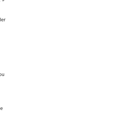
ler
ou
de