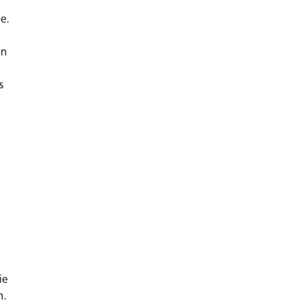
e.
on
s
e
ie
n.