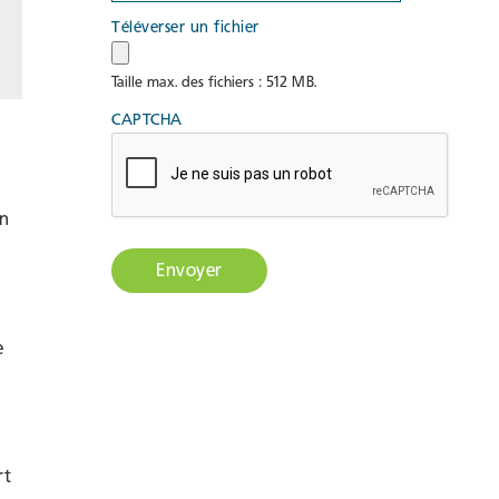
Téléverser un fichier
Taille max. des fichiers : 512 MB.
CAPTCHA
in
e
rt