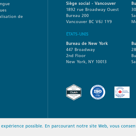
Siège social - Vancouver
B
ingue
1892 rue Broadway Ouest
30
gues
Bureau 200
S
alisation de
Vancouver BC V6J 1Y9
M
ÉTATS-UNIS
Bureau de New York
Bu
447 Broadway
28
2nd Floor
B
New York, NY 10013
Sa
e expérience possible. En parcourant notre site Web, vous consent
© 2026 LAT Multilingue. Tous droit