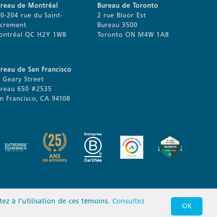
ureau de Montréal
Bureau de Toronto
0-204 rue du Saint-
2 rue Bloor Est
acrement
Bureau 3500
ontréal QC H2Y 1W8
Toronto ON M4W 1A8
reau de San Francisco
 Geary Street
ureau 650 #2535
n Francisco, CA 94108
ez à l’utilisation de ces témoins.
Consultez
OK
s réservés.
Politique de confidentialité
Conditions d’utilisation