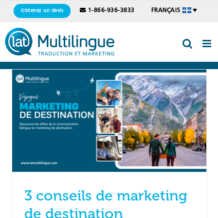
Skip
1-866-936-3833
FRANÇAIS
Obtenez un devis
to
content
3 conseils de marketing
de destination