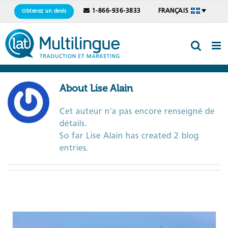
Skip
1-866-936-3833
FRANÇAIS
Obtenez un devis
to
content
About
Lise Alain
Cet auteur n'a pas encore renseigné de
détails.
So far Lise Alain has created 2 blog
entries.