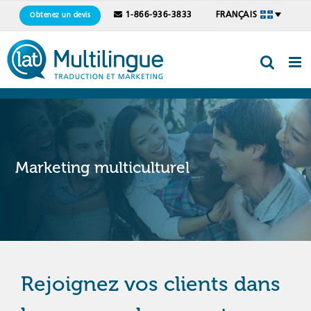
Skip
1-866-936-3833
FRANÇAIS
Obtenez un devis
to
content
Marketing multiculturel
Rejoignez vos clients dans