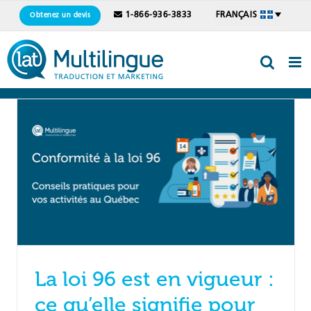
Skip
1-866-936-3833
FRANÇAIS
Obtenez un devis
to
content
La loi 96 est en vigueur :
ce qu’elle signifie pour