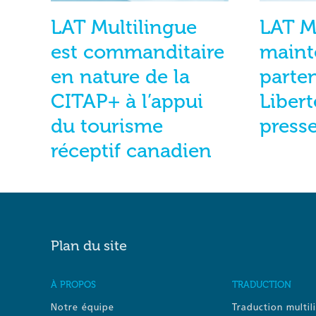
LAT Multilingue
LAT M
est commanditaire
maint
en nature de la
parte
CITAP+ à l’appui
Libert
du tourisme
press
réceptif canadien
Plan du site
À PROPOS
TRADUCTION
Notre équipe
Traduction multil