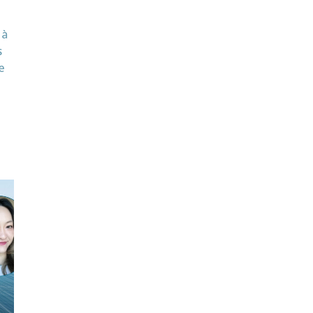
 à
s
e