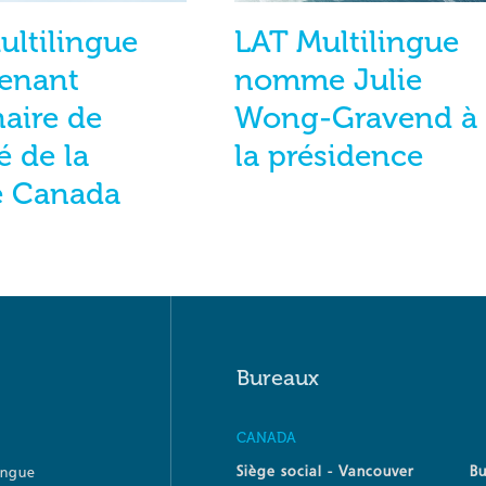
ultilingue
LAT Multilingue
enant
nomme Julie
naire de
Wong-Gravend à
é de la
la présidence
e Canada
Bureaux
CANADA
Siège social - Vancouver
B
ingue