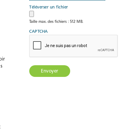
Téléverser un fichier
Taille max. des fichiers : 512 MB.
CAPTCHA
oir
ns
t